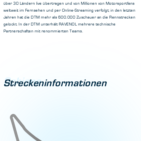
über 30 Ländern live übertragen und von Millionen von Motorsportfans
weltweit im Fernsehen und per Online-Streaming verfolgt; in den letzten
Jahren hat die DTM mehr als 600.000 Zuschauer an die Rennstrecken
gelockt. In der DTM unterhält RAVENOL mehrere technische
Partnerschaften mit renommierten Teams.
Schiene
Streckeninformationen