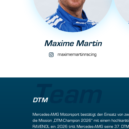
Maxime Martin
maximemartinracing
Team
DTM
Mercedes-AMG Motorsport bestätigt den Einsatz von zwe
die Mission „DTM-Champion 2026“ mit einem hochkarätig
RAVENOL ein. 2026 tritt Mercedes-AMG seine 37. DTM-Sais